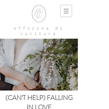
officina di
cucitura
(CAN'T HELP) FALLING
IN LOVE